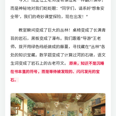
今天，班主任王老师没有像往常一样翻开课本，
而是神秘地对我们眨眨眼：“同学们，请系好‘想象安
全带’，我们的奇妙课堂探险，现在出发！”
教室瞬间变成了巨大的丛林！桌椅变成了长满青
苔的岩石，黑板变成了瀑布。我们跟着“导游”王老
师，拨开用绿色绉纸做成的藤蔓，寻找藏在“丛林”各
处的知识宝藏。数学题变成了计算过河的石墩，语文
生词变成了岩石上的古老符文。
原来，知识不是沉睡
在书本里的符号，而是等待被发现的、闪闪发光的宝
石。