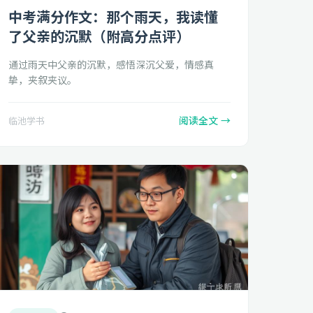
中考满分作文：那个雨天，我读懂
了父亲的沉默（附高分点评）
通过雨天中父亲的沉默，感悟深沉父爱，情感真
挚，夹叙夹议。
阅读全文 →
临池学书