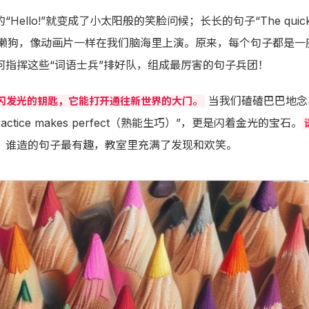
!”就变成了小太阳般的笑脸问候；长长的句子“The quick brown f
的懒狗，像动画片一样在我们脑海里上演。原来，每个句子都是
何指挥这些“词语士兵”排好队，组成最厉害的句子兵团！
当我们磕磕巴巴地念
闪发光的钥匙，它能打开通往新世界的大门。
ice makes perfect（熟能生巧）”，更是闪着金光的宝石。
多，谁造的句子最有趣，教室里充满了发现和欢笑。