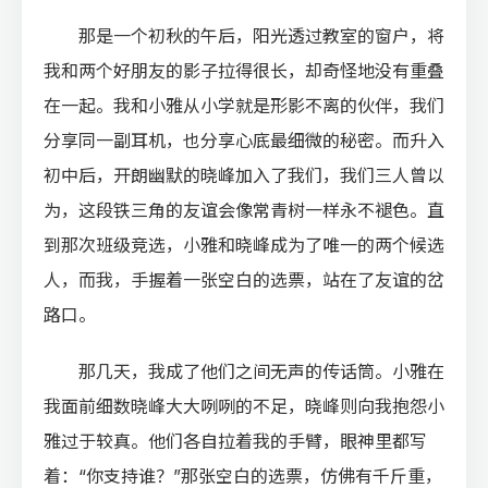
那是一个初秋的午后，阳光透过教室的窗户，将
我和两个好朋友的影子拉得很长，却奇怪地没有重叠
在一起。我和小雅从小学就是形影不离的伙伴，我们
分享同一副耳机，也分享心底最细微的秘密。而升入
初中后，开朗幽默的晓峰加入了我们，我们三人曾以
为，这段铁三角的友谊会像常青树一样永不褪色。直
到那次班级竞选，小雅和晓峰成为了唯一的两个候选
人，而我，手握着一张空白的选票，站在了友谊的岔
路口。
那几天，我成了他们之间无声的传话筒。小雅在
我面前细数晓峰大大咧咧的不足，晓峰则向我抱怨小
雅过于较真。他们各自拉着我的手臂，眼神里都写
着：“你支持谁？”那张空白的选票，仿佛有千斤重，