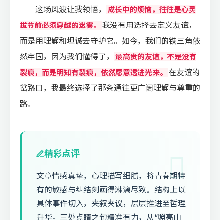
这场风波让我领悟，
成长中的烦恼，往往是心灵
我没有用选择去定义友谊，
拔节前必须穿越的迷雾。
而是用理解和坦诚去守护它。如今，我们的铁三角依
然牢固，因为我们懂得了，
最高贵的友谊，不是没有
在友谊的
裂痕，而是明知有裂痕，依然愿意透进光来。
岔路口，我最终选择了那条通往更广阔理解与尊重的
路。
精彩点评
文章情感真挚，心理描写细腻，将青春期特
有的敏感与纠结刻画得淋漓尽致。结构上以
具体事件切入，夹叙夹议，层层推进至哲理
升华。三处点睛之句精准有力，从“照亮山