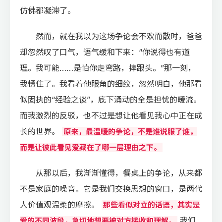
仿佛都凝滞了。
然而，就在我以为这场争论会不欢而散时，爸爸
却忽然叹了口气，语气缓和下来：“你说得也有道
理。我可能……是怕你走弯路，摔跟头。”那一刻，
我愣住了。我看着他眼角的细纹，忽然明白，他那看
似固执的“经验之谈”，底下涌动的全是担忧的暖流。
而我激烈的反驳，也不过是想让他看见我心中正在成
长的世界。
原来，最温暖的争论，不是谁说服了谁，
而是让彼此看见爱藏在了哪一层理由之下。
从那以后，我渐渐懂得，餐桌上的争论，从来都
不是家庭的噪音。它是我们交换思想的窗口，是两代
人价值观温柔的摩擦。
那些看似对立的话语，其实是
我们
爱的不同波段，急切地想要被对方接收和理解。