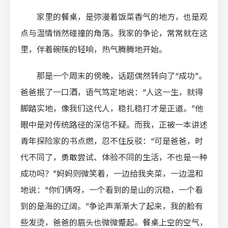
家里的餐桌，是弥漫着饭菜香气的地方，也是观
点与温情悄然碰撞的角落。我家的争论，常常就在这
里，伴着碗筷的轻响，热气腾腾地开始。
那是一个周末的傍晚，话题偶然转向了“成功”。
爸爸抿了一口酒，语气笃定地说：“人这一生，就得
脚踏实地，像我们这代人，稳扎稳打才是正道。”他
眼中是对传统路径的深信不疑。而我，正被一本讲述
青年探险家的书点燃，忍不住反驳：“可是爸爸，时
代不同了，勇敢尝试、体验不同的生活，不也是一种
成功吗？”妈妈则微笑着，一边给我夹菜，一边温和
地说：“你们俩呀，一个看到的是山的沉稳，一个看
到的是海的辽阔。”争论声渐渐大了起来，我的脸有
些发烫，爸爸的眉头也微微蹙起。餐桌上空的空气，